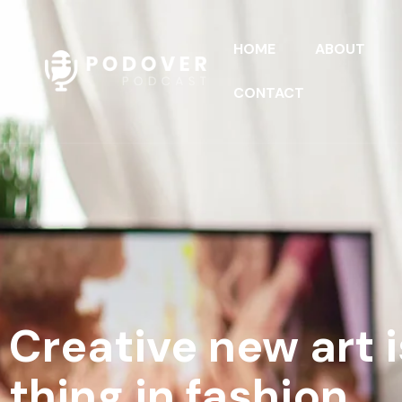
HOME
ABOUT
CONTACT
Creative new art i
thing in fashion