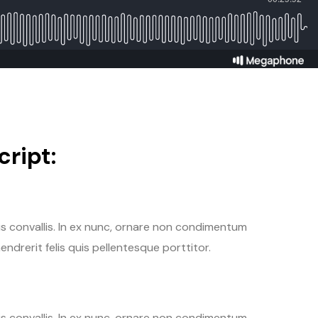
ript:
tis convallis. In ex nunc, ornare non condimentum
endrerit felis quis pellentesque porttitor.
tis convallis. In ex nunc, ornare non condimentum