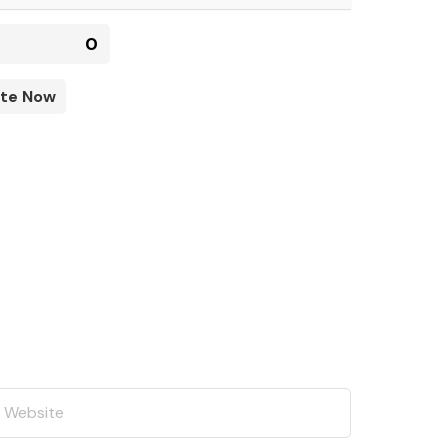
0
te Now