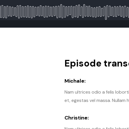
Episode transc
Michale:
Nam ultrices odio a felis lobor
et, egestas vel massa. Nullam h
Christine:
Nam ultrices odio a felis lobor